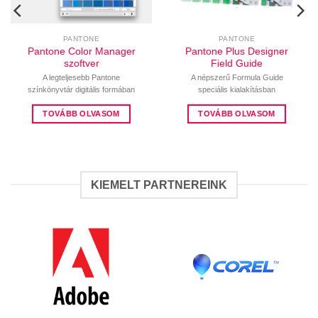
PANTONE
PANTONE
Pantone Color Manager
Pantone Plus Designer
szoftver
Field Guide
rtomány:
A legteljesebb Pantone
A népszerű Formula Guide
színkönyvtár digitális formában
speciális kialakításban
Ft
TOVÁBB OLVASOM
TOVÁBB OLVASOM
Ft
KIEMELT PARTNEREINK