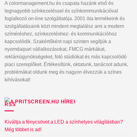
A colormanagement.hu és csapata hazánk első és
legnagyobb színkezeléssel és színkommunikációval
foglalkozó on-line szolgáltatója. 2001 óta termékeink és
szolgáltatásaink közt mindent megtalálsz ami a modern
szíméréshez, színkezeléshez- és kommunikációhoz
kapcsolódik. Szakértőként napi szinten segítjük a
nyomdaipari vállalkozásokat, FMCG márkákat,
reklámügynökségeket, fotó stúdiókat és más kapcsolódó
piaci szereplőket. Értékesítünk, oktatunk, tanácsot adunk,
problémákat oldunk meg és nagyon élvezzük a színes
kihívásokat!
A PRITSCREEN.HU HÍREI
Kiváltja a fénycsövet a LED a színhelyes világításban?
Még többet is ad!