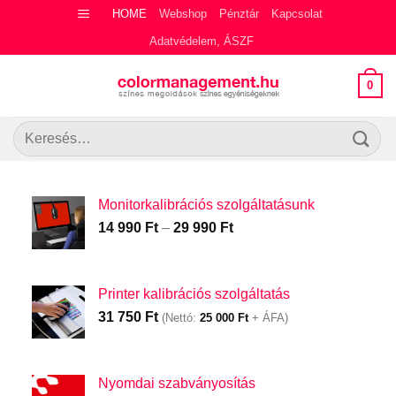
Skip
HOME
Webshop
Pénztár
Kapcsolat
to
Adatvédelem, ÁSZF
content
0
Keresés
a
következőre:
Monitorkalibrációs szolgáltatásunk
Ártartomány:
14 990
Ft
–
29 990
Ft
14
990 Ft
-
Printer kalibrációs szolgáltatás
29
31 750
Ft
(Nettó:
25 000
Ft
+ ÁFA)
990 Ft
Nyomdai szabványosítás