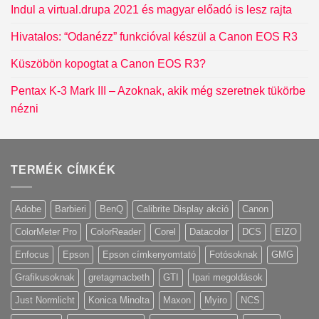
Indul a virtual.drupa 2021 és magyar előadó is lesz rajta
Hivatalos: “Odanézz” funkcióval készül a Canon EOS R3
Küszöbön kopogtat a Canon EOS R3?
Pentax K-3 Mark III – Azoknak, akik még szeretnek tükörbe
nézni
TERMÉK CÍMKÉK
Adobe
Barbieri
BenQ
Calibrite Display akció
Canon
ColorMeter Pro
ColorReader
Corel
Datacolor
DCS
EIZO
Enfocus
Epson
Epson címkenyomtató
Fotósoknak
GMG
Grafikusoknak
gretagmacbeth
GTI
Ipari megoldások
Just Normlicht
Konica Minolta
Maxon
Myiro
NCS