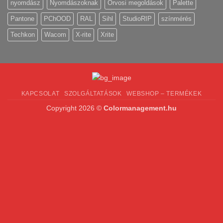
nyomdász
Nyomdászoknak
Orvosi megoldások
Palette
Pantone
PChOOD
RAL
Sihl
StudioRIP
színmérés
Techkon
Wacom
X-rite
Xrite
KAPCSOLAT
SZOLGÁLTATÁSOK
WEBSHOP – TERMÉKEK
Copyright 2026 ©
Colormanagement.hu