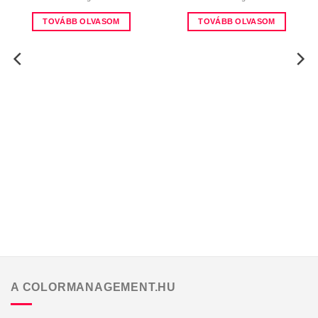
EIZO
EIZO
EIZO ColorEdge CG319X
EIZO ColorEdge CS2731
EIZO ColorEdge CG319X
EIZO ColorEdge CS2731
TOVÁBB OLVASOM
TOVÁBB OLVASOM
A COLORMANAGEMENT.HU