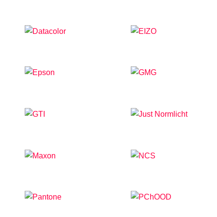
ADOBE
COREL
DATACOLOR
EIZO
EPSON
GMG
GTI
JUST NORMLICHT
MAXON
NCS
PANTONE
PCHOOD