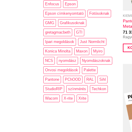
Enfocus
Epson
Epson címkenyomtató
Fotósoknak
KIEM
Pant
GMG
Grafikusoknak
Meta
71 
gretagmacbeth
GTI
Ragyo
Ipari megoldások
Just Normlicht
K
Konica Minolta
Maxon
Myiro
NCS
nyomdász
Nyomdászoknak
Orvosi megoldások
Palette
Pantone
PChOOD
RAL
Sihl
StudioRIP
színmérés
Techkon
Wacom
X-rite
Xrite