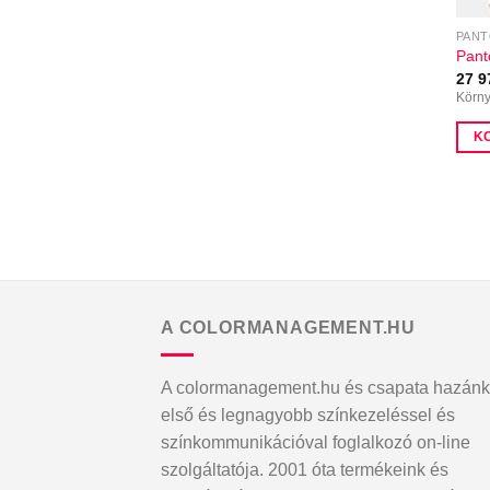
PAN
Pant
27 
Körny
K
A COLORMANAGEMENT.HU
A colormanagement.hu és csapata hazánk
első és legnagyobb színkezeléssel és
színkommunikációval foglalkozó on-line
szolgáltatója. 2001 óta termékeink és