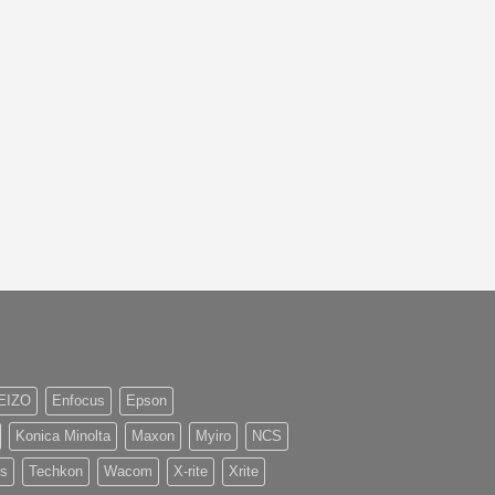
EIZO
Enfocus
Epson
Konica Minolta
Maxon
Myiro
NCS
és
Techkon
Wacom
X-rite
Xrite