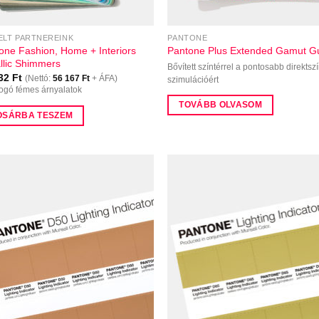
ELT PARTNEREINK
PANTONE
one Fashion, Home + Interiors
Pantone Plus Extended Gamut G
llic Shimmers
Bővített színtérrel a pontosabb direktsz
332
Ft
(Nettó:
56 167
Ft
+ ÁFA)
szimulációért
gó fémes árnyalatok
TOVÁBB OLVASOM
OSÁRBA TESZEM