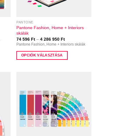
választhatók
ki
PANTONE
Pantone Fashion, Home + Interiors
skálák
ny:
Ártartomány:
74 596
Ft
–
4 286 950
Ft
a
74
Pantone Fashion, Home + Interiors skálák
596 Ft
-
OPCIÓK VÁLASZTÁSA
4
286
Ennek
950 Ft
a
terméknek
több
variációja
van.
A
változatok
a
termékoldalon
választhatók