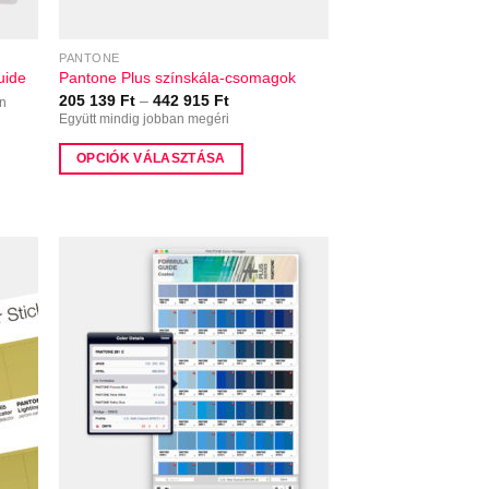
ki
PANTONE
uide
Pantone Plus színskála-csomagok
Ártartomány:
205 139
Ft
–
442 915
Ft
ín
205
Együtt mindig jobban megéri
139 Ft
-
OPCIÓK VÁLASZTÁSA
442
915 Ft
Ennek
a
terméknek
több
variációja
van.
A
változatok
a
termékoldalon
választhatók
ki