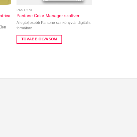
PANTONE
atrica
Pantone Color Manager szoftver
A legteljesebb Pantone színkönyvtár digitális
rűen
formában
TOVÁBB OLVASOM