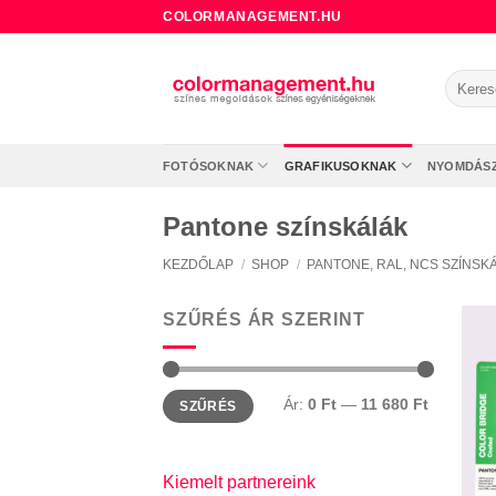
Skip
COLORMANAGEMENT.HU
to
content
Keresé
a
követke
FOTÓSOKNAK
GRAFIKUSOKNAK
NYOMDÁS
Pantone színskálák
KEZDŐLAP
/
SHOP
/
PANTONE, RAL, NCS SZÍNSK
SZŰRÉS ÁR SZERINT
Min
Max
Ár:
0 Ft
—
11 680 Ft
SZŰRÉS
ár
ár
Kiemelt partnereink