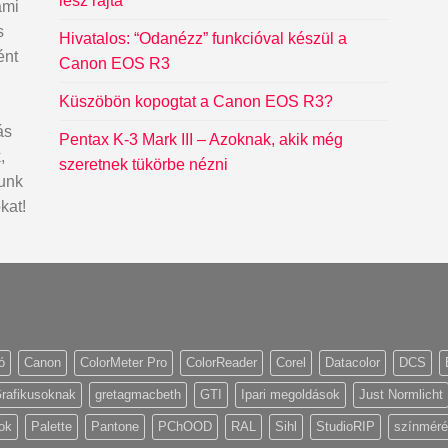
lesz rajta
ami
s
Hivatalos: “Odanézz” funkcióval készül a
ént
Canon EOS R3
Küszöbön kopogtat a Canon EOS R3?
ás
Pentax K-3 Mark III – Azoknak, akik még
,
szeretnek tükörbe nézni
dunk
kat!
ó
Canon
ColorMeter Pro
ColorReader
Corel
Datacolor
DCS
rafikusoknak
gretagmacbeth
GTI
Ipari megoldások
Just Normlicht
ok
Palette
Pantone
PChOOD
RAL
Sihl
StudioRIP
színmér