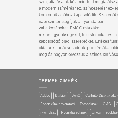
szolgáltatásaink közt mindent megtalálsz 
a modern szíméréshez, színkezeléshez- é
kommunikációhoz kapcsolódik. Szakértők
napi szinten segítjük a nyomdaipari
vállalkozásokat, FMCG márkákat,
reklámügynökségeket, fotó stúdiókat és m
kapcsolódó piaci szereplőket. Értékesítünk
oktatunk, tanácsot adunk, problémákat ol
meg és nagyon élvezzük a színes kihíváso
TERMÉK CÍMKÉK
Adobe
Barbieri
BenQ
Calibrite Display akci
Epson címkenyomtató
Fotósoknak
GMG
G
nyomdász
Nyomdászoknak
Orvosi megoldás