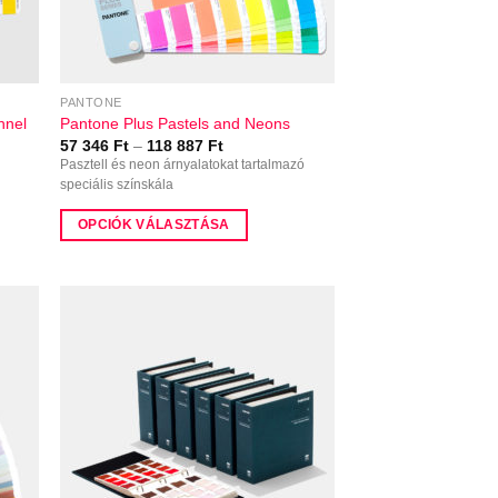
PANTONE
nnel
Pantone Plus Pastels and Neons
Ártartomány:
57 346
Ft
–
118 887
Ft
57
Pasztell és neon árnyalatokat tartalmazó
346 Ft
speciális színskála
-
118
887 Ft
OPCIÓK VÁLASZTÁSA
Ennek
a
terméknek
több
variációja
van.
A
változatok
a
termékoldalon