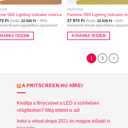
TONE
PANTONE
one D50 Lighting Indicator matrica
Pantone D65 Lighting Indicator m
973
Ft
27 973
Ft
(Nettó:
22 026
Ft
+ ÁFA)
(Nettó:
22 026
Ft
+ ÁFA)
ezeti fények egyeztetése egyszerűen
Környezeti fények egyeztetése egysze
OSÁRBA TESZEM
KOSÁRBA TESZEM
1
2
A PRITSCREEN.HU HÍREI
Kiváltja a fénycsövet a LED a színhelyes
világításban? Még többet is ad!
Indul a virtual.drupa 2021 és magyar előadó is