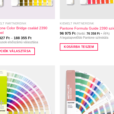
ELT PARTNEREINK
KIEMELT PARTNEREINK
one Color Bridge család 2390
Pantone Formula Guide 2390 szí
nel
96 975
Ft
(Nettó:
76 358
Ft
+ ÁFA)
Ártartomány:
 827
Ft
–
188 355
Ft
A legalapvetőbb Pantone színskála
112
kusok elsőszámú választása
827 Ft
KOSÁRBA TESZEM
-
PCIÓK VÁLASZTÁSA
188
355 Ft
k
éknek
ciója
zatok
ékoldalon