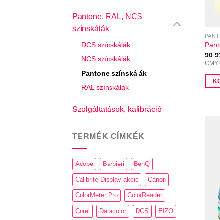
vála
ki
Pantone, RAL, NCS
színskálák
PAN
Pant
DCS színskálák
90 
NCS színskálák
CMYK 
Pantone színskálák
K
RAL színskálák
Szolgáltatások, kalibráció
TERMÉK CÍMKÉK
Adobe
Barbieri
BenQ
Calibrite Display akció
Canon
ColorMeter Pro
ColorReader
Corel
Datacolor
DCS
EIZO