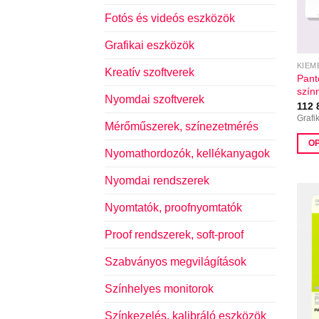
Fotós és videós eszközök
Grafikai eszközök
KIEM
Kreatív szoftverek
Pant
szín
Nyomdai szoftverek
112
Grafi
Mérőműszerek, színezetmérés
O
Nyomathordozók, kellékanyagok
Enne
a
Nyomdai rendszerek
term
Nyomtatók, proofnyomtatók
több
variá
Proof rendszerek, soft-proof
van.
A
Szabványos megvilágítások
válto
Színhelyes monitorok
a
term
Színkezelés, kalibráló eszközök