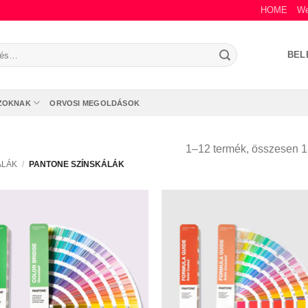
HOME
We
s
BEL
zőre:
ZOKNAK
ORVOSI MEGOLDÁSOK
1–12 termék, összesen 1
ÁLÁK
/
PANTONE SZÍNSKÁLÁK