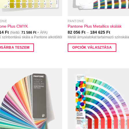
szthatók
TONE
PANTONE
one Plus CMYK
Pantone Plus Metallics skálák
Ártartomá
914
Ft
82 056
Ft
–
184 625
Ft
(Nettó:
71 586
Ft
+ ÁFA)
82
színbontású skála a Pantone alkotóitól
Metál árnyalatokat tartalmazó színskál
056 Ft
-
OSÁRBA TESZEM
OPCIÓK VÁLASZTÁSA
184
625 Ft
Ennek
a
terméknek
több
variációja
van.
A
változatok
a
termékoldalon
választhatók
ki