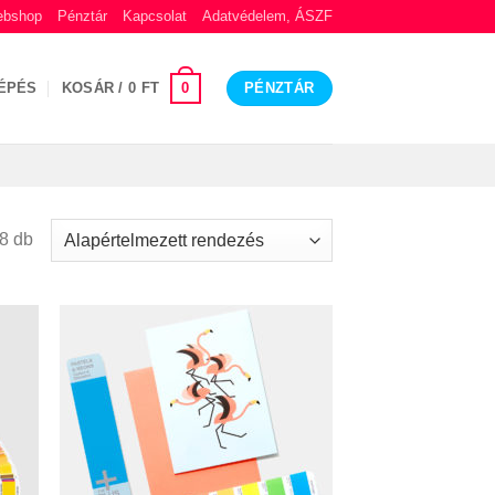
bshop
Pénztár
Kapcsolat
Adatvédelem, ÁSZF
0
ÉPÉS
KOSÁR /
0
FT
PÉNZTÁR
8 db