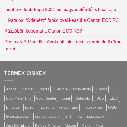
Indul a virtual.drupa 2021 és magyar előadó is lesz rajta
Hivatalos: “Odanézz” funkcióval készül a Canon EOS R3
Küszöbön kopogtat a Canon EOS R3?
Pentax K-3 Mark III – Azoknak, akik még szeretnek tükörbe
nézni
TERMÉK CÍMKÉK
Adobe
Barbieri
BenQ
Calibrite Display akció
Canon
ColorMeter Pro
ColorReader
Corel
Datacolor
DCS
EIZO
Enfocus
Epson
Epson címkenyomtató
Fotósoknak
GMG
Grafikusoknak
gretagmacbeth
GTI
Ipari megoldások
Just Normlicht
Konica Minolta
Maxon
Myiro
NCS