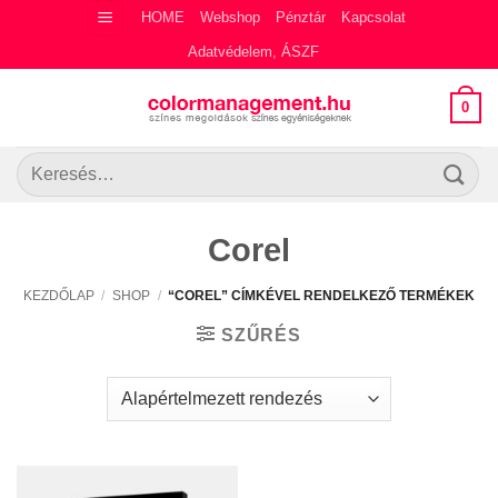
Skip
HOME
Webshop
Pénztár
Kapcsolat
to
Adatvédelem, ÁSZF
content
0
Keresés
a
következőre:
Corel
KEZDŐLAP
/
SHOP
/
“COREL” CÍMKÉVEL RENDELKEZŐ TERMÉKEK
SZŰRÉS