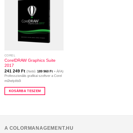
COREL
CorelDRAW Graphics Suite
2017
241 249
Ft
(Nettó:
189 960
Ft
+ ÁFA)
Professzionális grafikai szoftver a Corel
műhelyéből
KOSÁRBA TESZEM
A COLORMANAGEMENT.HU