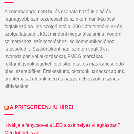
A colormanagement.hu és csapata hazánk első és
legnagyobb színkezeléssel és színkommunikációval
foglalkozó on-line szolgáltatója. 2001 óta termékeink és
szolgáltatásaink közt mindent megtalálsz ami a modern
szíméréshez, színkezeléshez- és kommunikációhoz
kapcsolódik. Szakértőként napi szinten segítjük a
nyomdaipari vállalkozásokat, FMCG márkákat,
reklámügynökségeket, fotó stúdiókat és más kapcsolódó
piaci szereplőket. Értékesítünk, oktatunk, tanácsot adunk,
problémákat oldunk meg és nagyon élvezzük a színes
kihívásokat!
A PRITSCREEN.HU HÍREI
Kiváltja a fénycsövet a LED a színhelyes világításban?
Még többet is ad!