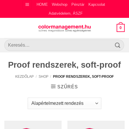
Skip
HOME
Webshop
Pénztár
Kapcsolat
to
Adatvédelem, ÁSZF
content
0
Keresés
a
következőre:
Proof rendszerek, soft-proof
KEZDŐLAP
/
SHOP
/
PROOF RENDSZEREK, SOFT-PROOF
SZŰRÉS