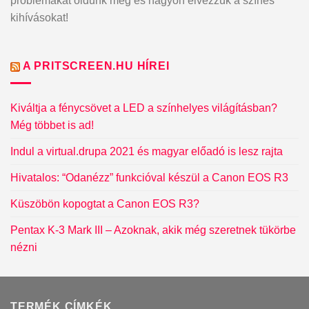
problémákat oldunk meg és nagyon élvezzük a színes
kihívásokat!
A PRITSCREEN.HU HÍREI
Kiváltja a fénycsövet a LED a színhelyes világításban?
Még többet is ad!
Indul a virtual.drupa 2021 és magyar előadó is lesz rajta
Hivatalos: “Odanézz” funkcióval készül a Canon EOS R3
Küszöbön kopogtat a Canon EOS R3?
Pentax K-3 Mark III – Azoknak, akik még szeretnek tükörbe
nézni
TERMÉK CÍMKÉK