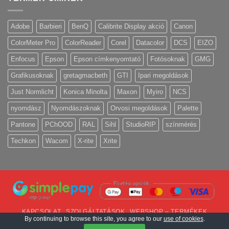
Adobe
Barbieri
BenQ
Calibrite Display akció
Canon
ColorMeter Pro
ColorReader
Corel
Datacolor
DCS
EIZO
Enfocus
Epson
Epson címkenyomtató
Fotósoknak
GMG
Grafikusoknak
gretagmacbeth
GTI
Ipari megoldások
Just Normlicht
Konica Minolta
Maxon
Myiro
NCS
nyomdász
Nyomdászoknak
Orvosi megoldások
Palette
Pantone
PChOOD
RAL
Sihl
StudioRIP
színmérés
Techkon
Wacom
X-rite
Xrite
KAPCSOLAT
SZOLGÁLTATÁSOK
WEBSHOP – TERMÉKEK
By continuing to browse this site, you agree to our
use of cookies
.
Copyright 2026 ©
Colormanagement.hu