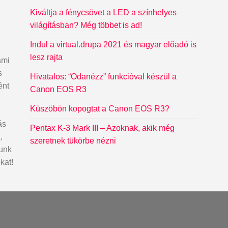
Kiváltja a fénycsövet a LED a színhelyes
világításban? Még többet is ad!
Indul a virtual.drupa 2021 és magyar előadó is
lesz rajta
ami
s
Hivatalos: “Odanézz” funkcióval készül a
ént
Canon EOS R3
Küszöbön kopogtat a Canon EOS R3?
ás
Pentax K-3 Mark III – Azoknak, akik még
,
szeretnek tükörbe nézni
dunk
kat!