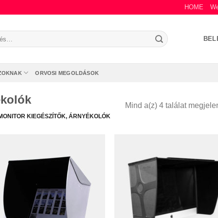
HOME
We
s
BEL
zőre:
ZOKNAK
ORVOSI MEGOLDÁSOK
ékolók
Mind a(z) 4 találat megjele
MONITOR KIEGÉSZÍTŐK, ÁRNYÉKOLÓK