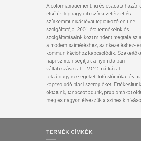
A colormanagement.hu és csapata hazánk
első és legnagyobb színkezeléssel és
színkommunikációval foglalkozó on-line
szolgáltatója. 2001 óta termékeink és
szolgáltatásaink közt mindent megtalálsz 
a modern szíméréshez, színkezeléshez- é
kommunikációhoz kapcsolódik. Szakértők
napi szinten segítjük a nyomdaipari
vállalkozásokat, FMCG márkákat,
reklámügynökségeket, fotó stúdiókat és m
kapcsolódó piaci szereplőket. Értékesítünk
oktatunk, tanácsot adunk, problémákat ol
meg és nagyon élvezzük a színes kihíváso
TERMÉK CÍMKÉK