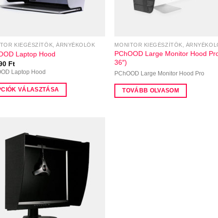
TOR KIEGÉSZÍTŐK, ÁRNYÉKOLÓK
MONITOR KIEGÉSZÍTŐK, ÁRNYÉKOL
PChOOD Large Monitor Hood Pro
OOD Laptop Hood
36″)
990
Ft
OD Laptop Hood
PChOOD Large Monitor Hood Pro
PCIÓK VÁLASZTÁSA
TOVÁBB OLVASOM
k
éknek
ciója
zatok
ékoldalon
szthatók