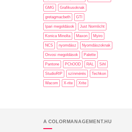
GMG
Grafikusoknak
gretagmacbeth
GTI
Ipari megoldások
Just Normlicht
Konica Minolta
Maxon
Myiro
NCS
nyomdász
Nyomdászoknak
Orvosi megoldások
Palette
Pantone
PChOOD
RAL
Sihl
StudioRIP
színmérés
Techkon
Wacom
X-rite
Xrite
A COLORMANAGEMENT.HU