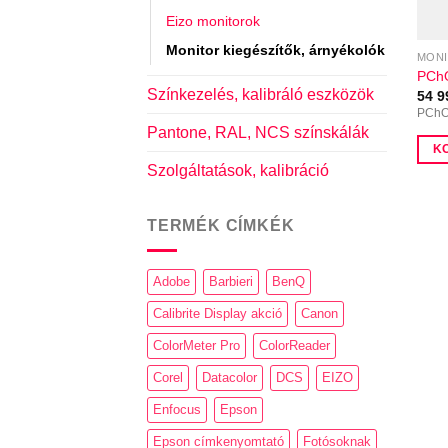
ki
Eizo monitorok
Monitor kiegészítők, árnyékolók
MONI
PChO
Színkezelés, kalibráló eszközök
54 
PChO
Pantone, RAL, NCS színskálák
K
Szolgáltatások, kalibráció
TERMÉK CÍMKÉK
Adobe
Barbieri
BenQ
Calibrite Display akció
Canon
ColorMeter Pro
ColorReader
Corel
Datacolor
DCS
EIZO
Enfocus
Epson
Epson címkenyomtató
Fotósoknak