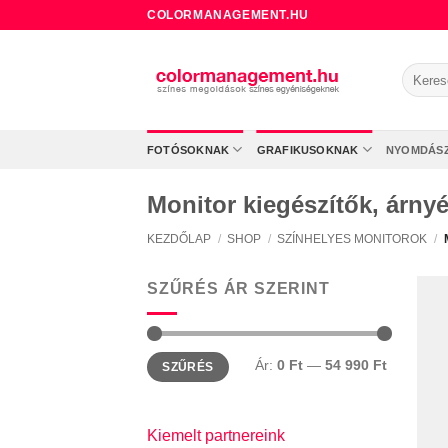
Skip
COLORMANAGEMENT.HU
to
content
Keresé
a
követke
FOTÓSOKNAK
GRAFIKUSOKNAK
NYOMDÁS
Monitor kiegészítők, árny
KEZDŐLAP
/
SHOP
/
SZÍNHELYES MONITOROK
/
SZŰRÉS ÁR SZERINT
Min
Max
Ár:
0 Ft
—
54 990 Ft
SZŰRÉS
ár
ár
Kiemelt partnereink