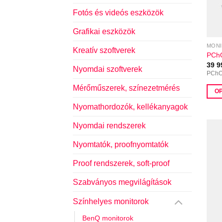
Fotós és videós eszközök
Grafikai eszközök
MONI
Kreatív szoftverek
PCh
39 
Nyomdai szoftverek
PChO
Mérőműszerek, színezetmérés
O
Enne
Nyomathordozók, kellékanyagok
a
Nyomdai rendszerek
term
több
Nyomtatók, proofnyomtatók
variá
van.
Proof rendszerek, soft-proof
A
Szabványos megvilágítások
válto
a
Színhelyes monitorok
term
vála
BenQ monitorok