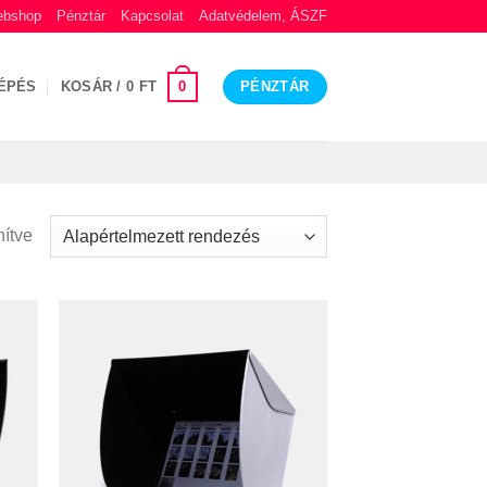
bshop
Pénztár
Kapcsolat
Adatvédelem, ÁSZF
0
ÉPÉS
KOSÁR /
0
FT
PÉNZTÁR
nítve