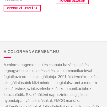
Guide alapokon
TOVÁBB OLVASOM
OPCIÓK VÁLASZTÁSA
Ennek
a
terméknek
több
variációja
van.
A
változatok
A COLORMANAGEMENT.HU
a
termékoldalon
választhatók
A colormanagement.hu és csapata hazánk első és
ki
legnagyobb színkezeléssel és színkommunikációval
foglalkozó on-line szolgáltatója. 2001 óta termékeink és
szolgáltatásaink közt mindent megtalálsz ami a modern
szíméréshez, színkezeléshez- és kommunikációhoz
kapcsolódik. Szakértőként napi szinten segítjük a
nyomdaipari vállalkozásokat, FMCG márkákat,
reklámügynökségeket, fotó stúdiókat és más kapcsolódó