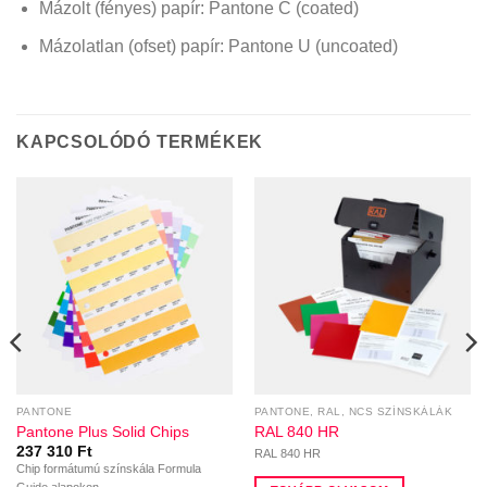
Mázolt (fényes) papír: Pantone C (coated)
Mázolatlan (ofset) papír: Pantone U (uncoated)
KAPCSOLÓDÓ TERMÉKEK
PANTONE
PANTONE, RAL, NCS SZÍNSKÁLÁK
Pantone Plus Solid Chips
RAL 840 HR
237 310
Ft
RAL 840 HR
Chip formátumú színskála Formula