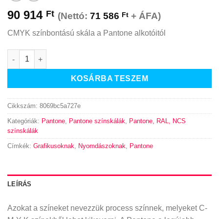
90 914
Ft
(Nettó:
71 586
Ft
+ ÁFA)
CMYK színbontású skála a Pantone alkotóitól
Pantone Plus CMYK mennyiség
KOSÁRBA TESZEM
Cikkszám:
8069bc5a727e
Kategóriák:
Pantone
,
Pantone színskálák
,
Pantone, RAL, NCS
színskálák
Címkék:
Grafikusoknak
,
Nyomdászoknak
,
Pantone
LEÍRÁS
Azokat a színeket nevezzük process színnek, melyeket C-