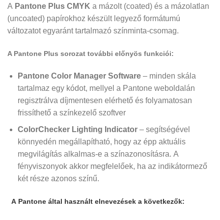
A
Pantone Plus
CMYK
a mázolt (coated) és a mázolatlan
(uncoated) papírokhoz készült legyező formátumú
változatot egyaránt tartalmazó színminta-csomag.
A Pantone Plus sorozat további előnyös funkciói:
Pantone Color Manager
Software
– minden skála
tartalmaz egy kódot, mellyel a Pantone weboldalán
regisztrálva díjmentesen elérhető és folyamatosan
frissíthető a színkezelő szoftver
ColorChecker Lighting Indicator
– segítségével
könnyedén megállapítható, hogy az épp aktuális
megvilágítás alkalmas-e a színazonosításra. A
fényviszonyok akkor megfelelőek, ha az indikátormező
két része azonos színű.
A Pantone által használt elnevezések a következők: