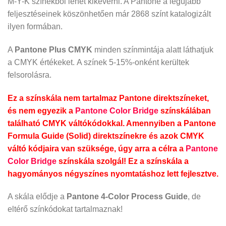
M-Y-K színekből lehet kikeverni. A Pantone a legújabb
feljesztéseinek köszönhetően már 2868 színt katalogizált
ilyen formában.
A
Pantone Plus CMYK
minden színmintája alatt láthatjuk
a CMYK értékeket. A színek 5-15%-onként kerültek
felsorolásra.
Ez a színskála nem tartalmaz Pantone direktszíneket,
és nem egyezik a
Pantone Color Bridge
színskálában
található CMYK váltókódokkal. Amennyiben a Pantone
Formula Guide (Solid) direktszínekre és azok CMYK
váltó kódjaira van szüksége, úgy arra a célra a
Pantone
Color Bridge
színskála szolgál! Ez a színskála a
hagyományos négyszínes nyomtatáshoz lett fejlesztve.
A skála elődje a
Pantone 4-Color Process Guide
, de
eltérő színkódokat tartalmaznak!