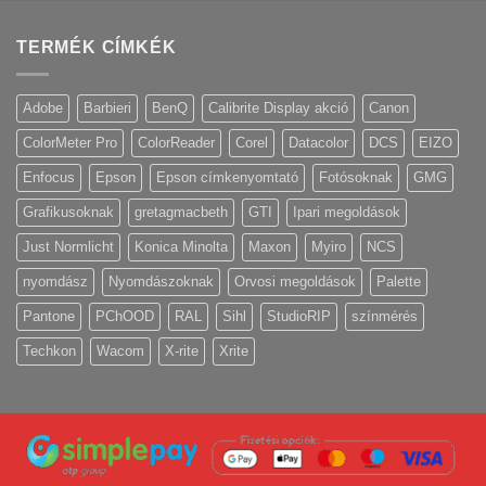
TERMÉK CÍMKÉK
Adobe
Barbieri
BenQ
Calibrite Display akció
Canon
ColorMeter Pro
ColorReader
Corel
Datacolor
DCS
EIZO
Enfocus
Epson
Epson címkenyomtató
Fotósoknak
GMG
Grafikusoknak
gretagmacbeth
GTI
Ipari megoldások
Just Normlicht
Konica Minolta
Maxon
Myiro
NCS
nyomdász
Nyomdászoknak
Orvosi megoldások
Palette
Pantone
PChOOD
RAL
Sihl
StudioRIP
színmérés
Techkon
Wacom
X-rite
Xrite