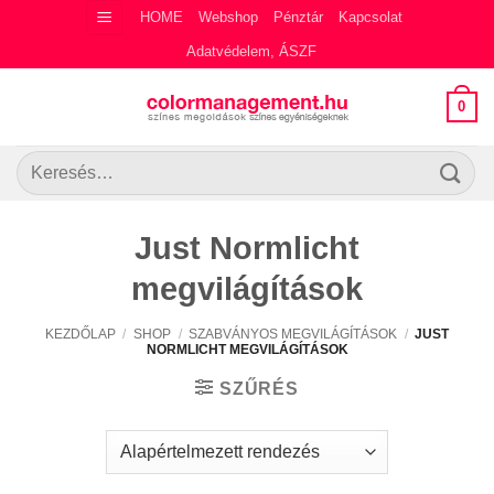
Skip
HOME
Webshop
Pénztár
Kapcsolat
to
Adatvédelem, ÁSZF
content
0
Keresés
a
következőre:
Just Normlicht
megvilágítások
KEZDŐLAP
/
SHOP
/
SZABVÁNYOS MEGVILÁGÍTÁSOK
/
JUST
NORMLICHT MEGVILÁGÍTÁSOK
SZŰRÉS