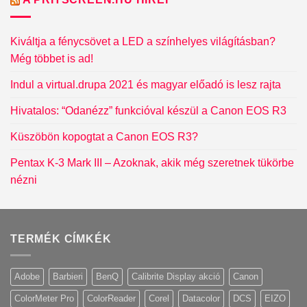
Kiváltja a fénycsövet a LED a színhelyes világításban?
Még többet is ad!
Indul a virtual.drupa 2021 és magyar előadó is lesz rajta
Hivatalos: “Odanézz” funkcióval készül a Canon EOS R3
Küszöbön kopogtat a Canon EOS R3?
Pentax K-3 Mark III – Azoknak, akik még szeretnek tükörbe
nézni
TERMÉK CÍMKÉK
Adobe
Barbieri
BenQ
Calibrite Display akció
Canon
ColorMeter Pro
ColorReader
Corel
Datacolor
DCS
EIZO