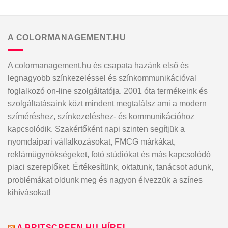
A COLORMANAGEMENT.HU
A colormanagement.hu és csapata hazánk első és
legnagyobb színkezeléssel és színkommunikációval
foglalkozó on-line szolgáltatója. 2001 óta termékeink és
szolgáltatásaink közt mindent megtalálsz ami a modern
szíméréshez, színkezeléshez- és kommunikációhoz
kapcsolódik. Szakértőként napi szinten segítjük a
nyomdaipari vállalkozásokat, FMCG márkákat,
reklámügynökségeket, fotó stúdiókat és más kapcsolódó
piaci szereplőket. Értékesítünk, oktatunk, tanácsot adunk,
problémákat oldunk meg és nagyon élvezzük a színes
kihívásokat!
A PRITSCREEN.HU HÍREI