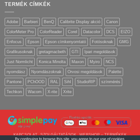
TERMÉK CÍMKÉK
Adobe
Barbieri
BenQ
Calibrite Display akció
Canon
ColorMeter Pro
ColorReader
Corel
Datacolor
DCS
EIZO
Enfocus
Epson
Epson címkenyomtató
Fotósoknak
GMG
Grafikusoknak
gretagmacbeth
GTI
Ipari megoldások
Just Normlicht
Konica Minolta
Maxon
Myiro
NCS
nyomdász
Nyomdászoknak
Orvosi megoldások
Palette
Pantone
PChOOD
RAL
Sihl
StudioRIP
színmérés
Techkon
Wacom
X-rite
Xrite
KAPCSOLAT
SZOLGÁLTATÁSOK
WEBSHOP – TERMÉKEK
By continuing to browse this site, you agree to our
use of cookies
.