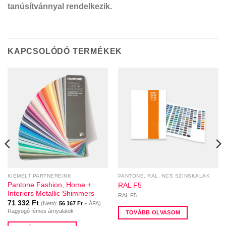
tanúsítvánnyal rendelkezik.
KAPCSOLÓDÓ TERMÉKEK
KIEMELT PARTNEREINK
PANTONE, RAL, NCS SZÍNSKÁLÁK
Pantone Fashion, Home +
RAL F5
Interiors Metallic Shimmers
ány:
RAL F5
71 332
Ft
(Nettó:
56 167
Ft
+ ÁFA)
Ragyogó fémes árnyalatok
TOVÁBB OLVASOM