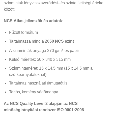
színmintak fényvisszaverődési- és színtelítettségi értékei
között.
NCS
Atlas
jellemzők és adatok:
Fűzött formátum
Tartalmazza mind a
2050 NCS színt
2
A színminták anyaga 270 g/m
-es papír
Külső méretek: 50 x 340 x 315 mm
Színmintaméret: 15 x 14,5 mm (15 x 14,5 mm a
szürkeárnyalatoknál)
Tartalmaz használati útmutatót is
Tartós, kemény védőmappa
Az NCS Quality Level 2 alapján az NCS
minőségirányítási rendszer ISO 9001:2008