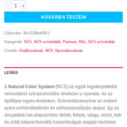
NCS Atlas 2050 mennyiség
KOSÁRBA TESZEM
Cikkszám:
35c1539bd935-1
Kategóriák:
NCS
,
NCS színskálák
,
Pantone, RAL, NCS színskálák
Címkék:
Grafikusoknak
,
NCS
,
Nyomdászoknak
LEÍRÁS
A
Natural Color System
(NCS) az egyik legelterjedtebb
nemzetközi színazonosítási rendszer a nyomda- és az
építőipar egyes területein. Színrendszerezése az emberi
szem színérzékelésén és színazonosításán alapul, így az
árnyalatok hat alapszínhez (fehér, fekete, sárga, vörös, kék
és zöld) képest fennálló hasonlóságuk alapján kerülnek