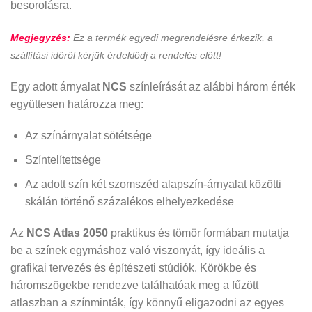
besorolásra.
Megjegyzés:
Ez a termék egyedi megrendelésre érkezik, a
szállítási időről kérjük érdeklődj a rendelés előtt!
Egy adott árnyalat
NCS
színleírását az alábbi három érték
együttesen határozza meg:
Az színárnyalat sötétsége
Színtelítettsége
Az adott szín két szomszéd alapszín-árnyalat közötti
skálán történő százalékos elhelyezkedése
Az
NCS Atlas 2050
praktikus és tömör formában mutatja
be a színek egymáshoz való viszonyát, így ideális a
grafikai tervezés és építészeti stúdiók. Körökbe és
háromszögekbe rendezve találhatóak meg a fűzött
atlaszban a színminták, így könnyű eligazodni az egyes