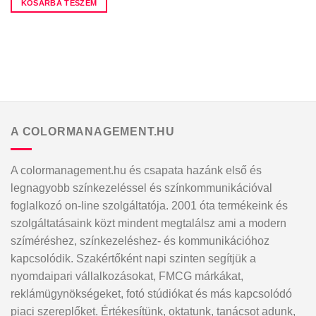
KOSÁRBA TESZEM
A COLORMANAGEMENT.HU
A colormanagement.hu és csapata hazánk első és
legnagyobb színkezeléssel és színkommunikációval
foglalkozó on-line szolgáltatója. 2001 óta termékeink és
szolgáltatásaink közt mindent megtalálsz ami a modern
szíméréshez, színkezeléshez- és kommunikációhoz
kapcsolódik. Szakértőként napi szinten segítjük a
nyomdaipari vállalkozásokat, FMCG márkákat,
reklámügynökségeket, fotó stúdiókat és más kapcsolódó
piaci szereplőket. Értékesítünk, oktatunk, tanácsot adunk,