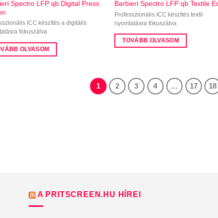
ieri Spectro LFP qb Digital Press
Barbieri Spectro LFP qb Textile Ed
on
Professzionális ICC készítés textil
sszionális ICC készítés a digitális
nyomtatásra fókuszálva
atásra fókuszálva
TOVÁBB OLVASOM
OVÁBB OLVASOM
1
2
3
4
…
17
18
A PRITSCREEN.HU HÍREI