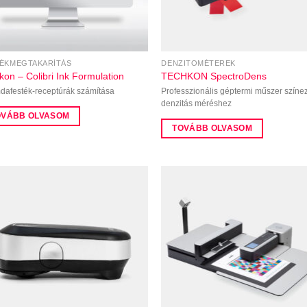
ÉKMEGTAKARÍTÁS
DENZITOMÉTEREK
kon – Colibri Ink Formulation
TECHKON SpectroDens
afesték-receptúrák számítása
Professzionális géptermi műszer színez
denzitás méréshez
OVÁBB OLVASOM
TOVÁBB OLVASOM