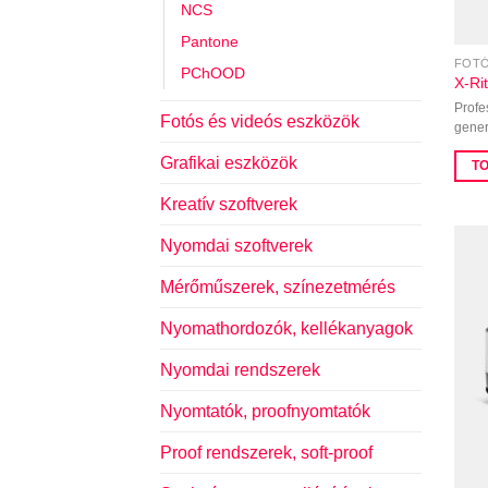
NCS
Pantone
FOTÓ
PChOOD
X-Ri
Profe
Fotós és videós eszközök
gener
Grafikai eszközök
T
Kreatív szoftverek
Nyomdai szoftverek
Mérőműszerek, színezetmérés
Nyomathordozók, kellékanyagok
Nyomdai rendszerek
Nyomtatók, proofnyomtatók
Proof rendszerek, soft-proof