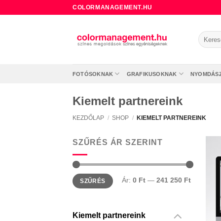
Skip
COLORMANAGEMENT.HU
to
content
Keresé
a
követke
FOTÓSOKNAK
GRAFIKUSOKNAK
NYOMDÁS
Kiemelt partnereink
KEZDŐLAP
/
SHOP
/
KIEMELT PARTNEREINK
SZŰRÉS ÁR SZERINT
Min
Max
Ár:
0 Ft
—
241 250 Ft
SZŰRÉS
ár
ár
Kiemelt partnereink