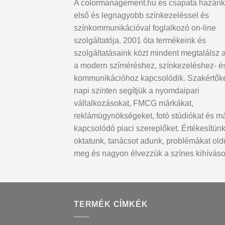
A colormanagement.hu és csapata hazánk
első és legnagyobb színkezeléssel és
színkommunikációval foglalkozó on-line
szolgáltatója. 2001 óta termékeink és
szolgáltatásaink közt mindent megtalálsz 
a modern szíméréshez, színkezeléshez- é
kommunikációhoz kapcsolódik. Szakértők
napi szinten segítjük a nyomdaipari
vállalkozásokat, FMCG márkákat,
reklámügynökségeket, fotó stúdiókat és m
kapcsolódó piaci szereplőket. Értékesítünk
oktatunk, tanácsot adunk, problémákat ol
meg és nagyon élvezzük a színes kihíváso
TERMÉK CÍMKÉK