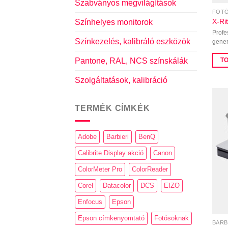
Szabványos megvilágítások
FOTÓ
X-Ri
Színhelyes monitorok
Profe
Színkezelés, kalibráló eszközök
gener
Pantone, RAL, NCS színskálák
T
Szolgáltatások, kalibráció
TERMÉK CÍMKÉK
Adobe
Barbieri
BenQ
Calibrite Display akció
Canon
ColorMeter Pro
ColorReader
Corel
Datacolor
DCS
EIZO
Enfocus
Epson
Epson címkenyomtató
Fotósoknak
BARB