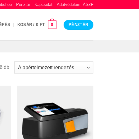
bshop
Pénztár
Kapcsolat
Adatvédelem, ÁSZF
0
ÉPÉS
KOSÁR /
0
FT
PÉNZTÁR
6 db