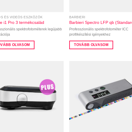
S ÉS VIDEÓS ESZKÖZÖK
BARBIERI
te i1 Pro 3 termékcsalád
Barbieri Spectro LFP qb (Standar
sszionális spektrofotométerek legújabb
Professzionális spektrofotométer ICC
ációja
profilkészítési igényekhez
OVÁBB OLVASOM
TOVÁBB OLVASOM