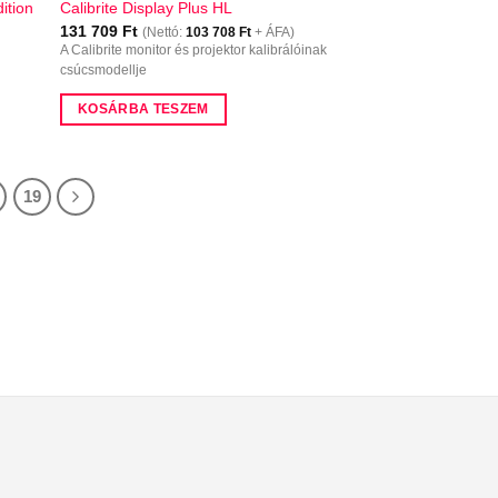
ition
Calibrite Display Plus HL
131 709
Ft
(Nettó:
103 708
Ft
+ ÁFA)
A Calibrite monitor és projektor kalibrálóinak
csúcsmodellje
KOSÁRBA TESZEM
19