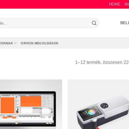
HOME
We
s
BEL
zőre:
ZOKNAK
ORVOSI MEGOLDÁSOK
1–12 termék, összesen 22