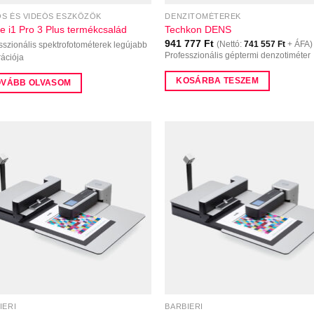
S ÉS VIDEÓS ESZKÖZÖK
DENZITOMÉTEREK
te i1 Pro 3 Plus termékcsalád
Techkon DENS
941 777
Ft
(Nettó:
741 557
Ft
+ ÁFA)
sszionális spektrofotométerek legújabb
Professzionális géptermi denzotiméter
ációja
KOSÁRBA TESZEM
OVÁBB OLVASOM
IERI
BARBIERI