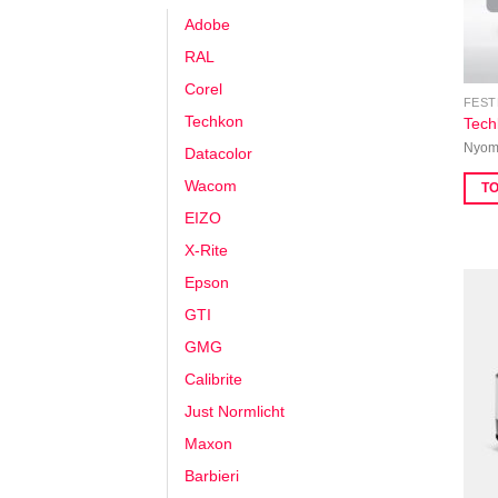
Adobe
RAL
Corel
FEST
Techkon
Tech
Nyomd
Datacolor
Wacom
T
EIZO
X-Rite
Epson
GTI
GMG
Calibrite
Just Normlicht
Maxon
Barbieri