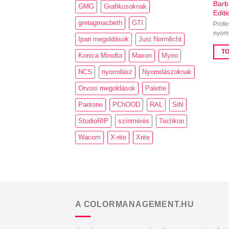
Barb
GMG
Grafikusoknak
Editi
gretagmacbeth
GTI
Profe
nyomt
Ipari megoldások
Just Normlicht
T
Konica Minolta
Maxon
Myiro
NCS
nyomdász
Nyomdászoknak
Orvosi megoldások
Palette
Pantone
PChOOD
RAL
Sihl
StudioRIP
színmérés
Techkon
Wacom
X-rite
Xrite
A COLORMANAGEMENT.HU