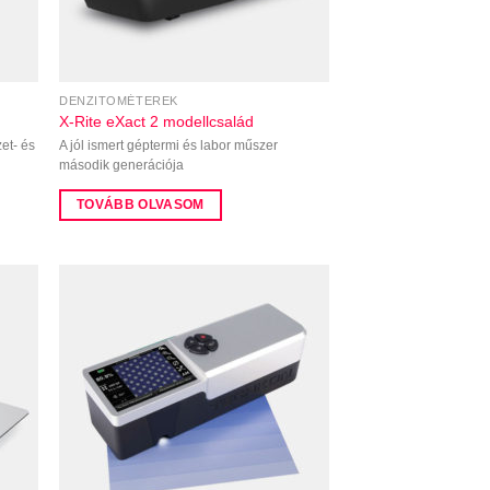
DENZITOMÉTEREK
X-Rite eXact 2 modellcsalád
et- és
A jól ismert géptermi és labor műszer
második generációja
TOVÁBB OLVASOM