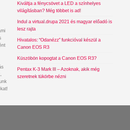
Kiváltja a fénycsövet a LED a színhelyes
világításban? Még többet is ad!
Indul a virtual.drupa 2021 és magyar előadó is
lesz rajta
ami
s
Hivatalos: “Odanézz” funkcióval készül a
ént
Canon EOS R3
Küszöbön kopogtat a Canon EOS R3?
ás
Pentax K-3 Mark III – Azoknak, akik még
,
szeretnek tükörbe nézni
dunk
kat!