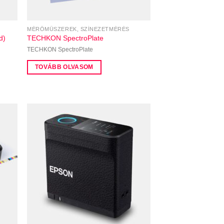
MÉRŐMŰSZEREK, SZÍNEZETMÉRÉS
d)
TECHKON SpectroPlate
TECHKON SpectroPlate
TOVÁBB OLVASOM