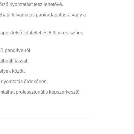
rző nyomtatást tesz lehetővé.
zható folyamatos papíradagolásra vagy a
pos felső felülettel és 8,9cm-es színes
B pendrive-ról.
tbeállítással.
elyek között.
n nyomtatás érdekében.
mtathat professzionális képszerkesztő