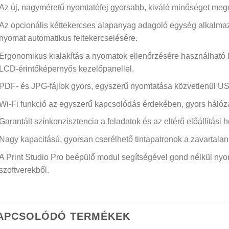
Az új, nagyméretű nyomtatófej gyorsabb, kiváló minőséget megő
Az opcionális kéttekercses alapanyag adagoló egység alkalma
nyomat automatikus feltekercselésére.
Ergonomikus kialakítás a nyomatok ellenőrzésére használható la
LCD-érintőképernyős kezelőpanellel.
PDF- és JPG-fájlok gyors, egyszerű nyomtatása közvetlenül US
Wi-Fi funkció az egyszerű kapcsolódás érdekében, gyors hálóza
Garantált színkonzisztencia a feladatok és az eltérő előállítási h
Nagy kapacitású, gyorsan cserélhető tintapatronok a zavartala
A Print Studio Pro beépülő modul segítségével gond nélkül nyo
szoftverekből.
APCSOLÓDÓ TERMÉKEK