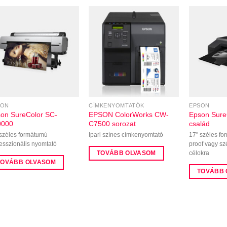
SON
CÍMKENYOMTATÓK
EPSON
on SureColor SC-
EPSON ColorWorks CW-
Epson Sure
0000
C7500 sorozat
család
 széles formátumú
Ipari színes címkenyomtató
17" széles f
esszionális nyomtató
proof vagy s
TOVÁBB OLVASOM
célokra
TOVÁBB OLVASOM
TOVÁBB 