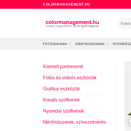
Skip
COLORMANAGEMENT.HU
to
content
Keresé
a
követke
FOTÓSOKNAK
GRAFIKUSOKNAK
NYOMDÁS
Kiemelt partnereink
Fotós és videós eszközök
Grafikai eszközök
Kreatív szoftverek
Nyomdai szoftverek
Mérőműszerek, színezetmérés