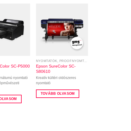
NYOMTATÓK, PROOFNYOMTATÓK
Color SC-P5000
Epson SureColor SC-
S80610
ormátumú nyomtató
Kreatív kültéri oldószeres
zépművészeti
nyomtató
TOVÁBB OLVASOM
OLVASOM