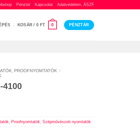
bshop
Pénztár
Kapcsolat
Adatvédelem, ÁSZF
0
ÉPÉS
KOSÁR /
0
FT
PÉNZTÁR
ATÓK, PROOFNYOMTATÓK
/
K
-4100
tatók
,
Proofnyomtatók
,
Szépművészeti nyomtatók