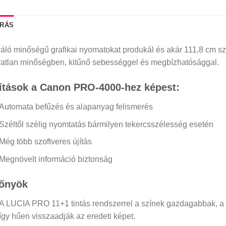
ÍRÁS
áló minőségű grafikai nyomatokat produkál és akár 111,8 cm szé
ratlan minőségben, kitűnő sebességgel és megbízhatósággal.
ítások a Canon PRO-4000-hez képest:
Automata befűzés és alapanyag felismerés
Széltől szélig nyomtatás bármilyen tekercsszélesség esetén
Még több szoftveres újítás
Megnövelt információ biztonság
őnyök
A LUCIA PRO 11+1 tintás rendszerrel a színek gazdagabbak, a
így hűen visszaadják az eredeti képet.