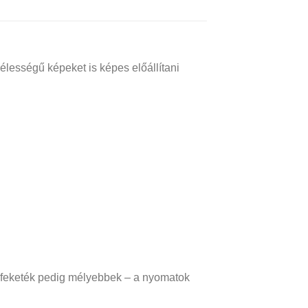
lességű képeket is képes előállítani
 feketék pedig mélyebbek – a nyomatok