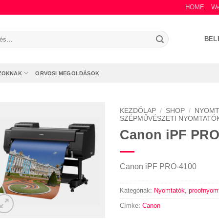
HOME
We
s
BEL
zőre:
ZOKNAK
ORVOSI MEGOLDÁSOK
KEZDŐLAP
/
SHOP
/
NYOMT
SZÉPMŰVÉSZETI NYOMTATÓ
Canon iPF PRO
Canon iPF PRO-4100
Kategóriák:
Nyomtatók, proofnyom
Címke:
Canon