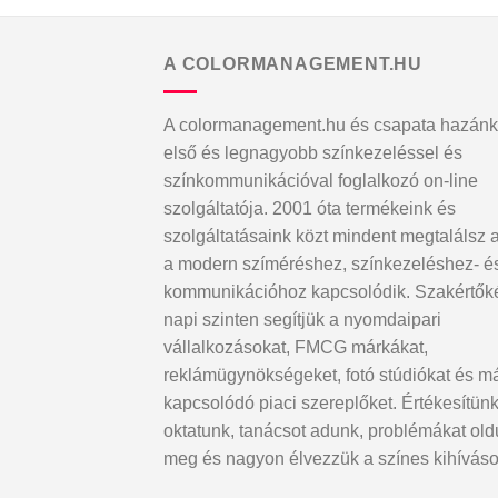
A COLORMANAGEMENT.HU
A colormanagement.hu és csapata hazánk
első és legnagyobb színkezeléssel és
színkommunikációval foglalkozó on-line
szolgáltatója. 2001 óta termékeink és
szolgáltatásaink közt mindent megtalálsz 
a modern szíméréshez, színkezeléshez- é
kommunikációhoz kapcsolódik. Szakértők
napi szinten segítjük a nyomdaipari
vállalkozásokat, FMCG márkákat,
reklámügynökségeket, fotó stúdiókat és m
kapcsolódó piaci szereplőket. Értékesítünk
oktatunk, tanácsot adunk, problémákat ol
meg és nagyon élvezzük a színes kihíváso