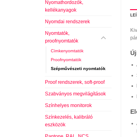
Nyomathordozók,
kellékanyagok
LE
Nyomdai rendszerek
Kiv
Nyomtatók,
pá
proofnyomtatók
Címkenyomtatók
Új
Proofnyomtatók
Szépművészeti nyomtatók
Proof rendszerek, soft-proof
Szabványos megvilágítások
Színhelyes monitorok
El
Színkezelés, kalibráló
eszközök
Pantone, RAL, NCS