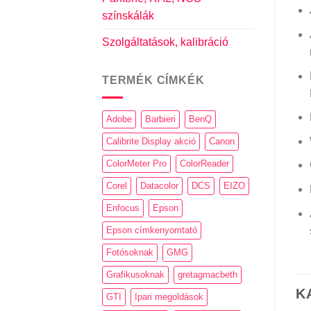
színskálák
Szolgáltatások, kalibráció
TERMÉK CÍMKÉK
Adobe
Barbieri
BenQ
Calibrite Display akció
Canon
ColorMeter Pro
ColorReader
Corel
Datacolor
DCS
EIZO
Enfocus
Epson
Epson címkenyomtató
Fotósoknak
GMG
Grafikusoknak
gretagmacbeth
K
GTI
Ipari megoldások