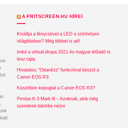
A PRITSCREEN.HU HÍREI
Kiváltja a fénycsövet a LED a színhelyes
világításban? Még többet is ad!
Indul a virtual.drupa 2021 és magyar előadó is
lesz rajta
ami
s
Hivatalos: “Odanézz” funkcióval készül a
ént
Canon EOS R3
Küszöbön kopogtat a Canon EOS R3?
ás
Pentax K-3 Mark III – Azoknak, akik még
,
szeretnek tükörbe nézni
dunk
kat!