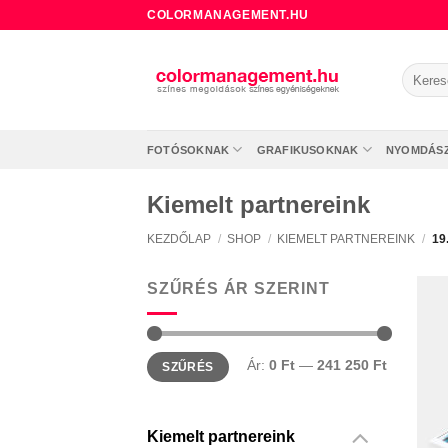
Skip
COLORMANAGEMENT.HU
to
content
Keresé
a
követke
FOTÓSOKNAK
GRAFIKUSOKNAK
NYOMDÁS
Kiemelt partnereink
KEZDŐLAP
/
SHOP
/
KIEMELT PARTNEREINK
/
19
SZŰRÉS ÁR SZERINT
Min
Max
Ár:
0 Ft
—
241 250 Ft
SZŰRÉS
ár
ár
Kiemelt partnereink