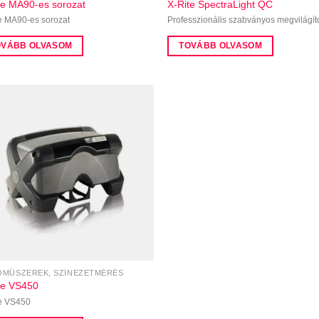
te MA90-es sorozat
X-Rite SpectraLight QC
e MA90-es sorozat
Professzionális szabványos megvilágít
OVÁBB OLVASOM
TOVÁBB OLVASOM
MŰSZEREK, SZÍNEZETMÉRÉS
te VS450
e VS450