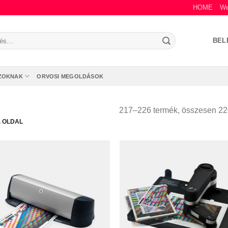
HOME
We
s
BEL
zőre:
ZOKNAK
ORVOSI MEGOLDÁSOK
217–226 termék, összesen 22
. OLDAL