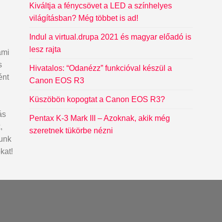
Kiváltja a fénycsövet a LED a színhelyes
világításban? Még többet is ad!
Indul a virtual.drupa 2021 és magyar előadó is
lesz rajta
ami
s
Hivatalos: “Odanézz” funkcióval készül a
ént
Canon EOS R3
Küszöbön kopogtat a Canon EOS R3?
ás
Pentax K-3 Mark III – Azoknak, akik még
,
szeretnek tükörbe nézni
dunk
kat!