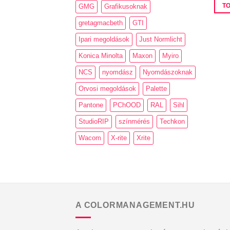
GMG
Grafikusoknak
T
gretagmacbeth
GTI
Ipari megoldások
Just Normlicht
Konica Minolta
Maxon
Myiro
NCS
nyomdász
Nyomdászoknak
Orvosi megoldások
Palette
Pantone
PChOOD
RAL
Sihl
StudioRIP
színmérés
Techkon
Wacom
X-rite
Xrite
A COLORMANAGEMENT.HU