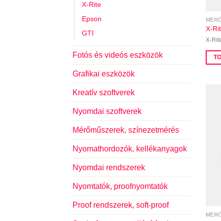
X-Rite
Epson
MÉRŐ
X-Ri
GTI
X-Rit
Fotós és videós eszközök
T
Grafikai eszközök
Kreatív szoftverek
Nyomdai szoftverek
Mérőműszerek, színezetmérés
Nyomathordozók, kellékanyagok
Nyomdai rendszerek
Nyomtatók, proofnyomtatók
Proof rendszerek, soft-proof
MÉRŐ