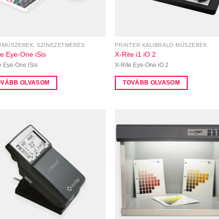
MŰSZEREK, SZÍNEZETMÉRÉS
PRINTER KALIBRÁLÓ MŰSZEREK
te Eye-One iSis
X-Rite i1 iO 2
e Eye-One iSis
X-Rite Eye-One iO 2
OVÁBB OLVASOM
TOVÁBB OLVASOM