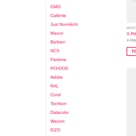
GMG
Calibrite
Just Normlicht
MÉRŐ
Maxon
X-Ri
X-Rit
Barbieri
NCS
T
Pantone
PChOOD
Adobe
RAL
Corel
Techkon
Datacolor
Wacom
EIZO