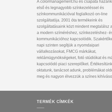
A colormanagement.hu és csapata hazánk
első és legnagyobb színkezeléssel és
színkommunikációval foglalkozó on-line
szolgáltatója. 2001 óta termékeink és
szolgáltatásaink közt mindent megtalálsz 
a modern szíméréshez, színkezeléshez- é
kommunikációhoz kapcsolódik. Szakértők
napi szinten segítjük a nyomdaipari
vállalkozásokat, FMCG márkákat,
reklámügynökségeket, fotó stúdiókat és m
kapcsolódó piaci szereplőket. Értékesítünk
oktatunk, tanácsot adunk, problémákat ol
meg és nagyon élvezzük a színes kihíváso
TERMÉK CÍMKÉK