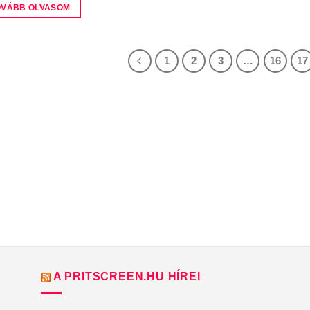
OVÁBB OLVASOM
1
2
3
…
16
17
A PRITSCREEN.HU HÍREI