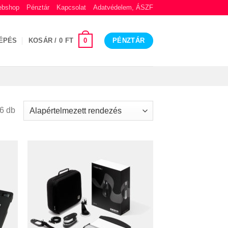
bshop
Pénztár
Kapcsolat
Adatvédelem, ÁSZF
0
ÉPÉS
KOSÁR /
0
FT
PÉNZTÁR
6 db