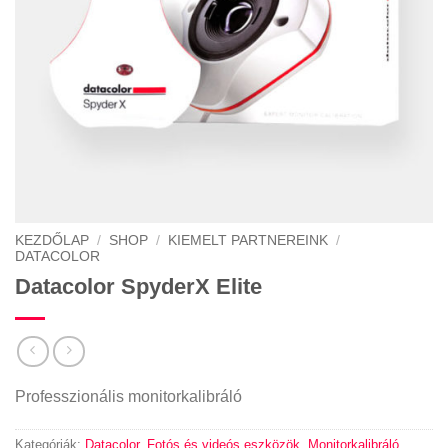
KEZDŐLAP
/
SHOP
/
KIEMELT PARTNEREINK
/
DATACOLOR
Datacolor SpyderX Elite
Professzionális monitorkalibráló
Kategóriák:
Datacolor
,
Fotós és videós eszközök
,
Monitorkalibráló