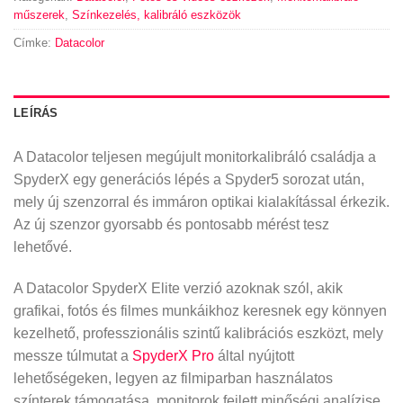
műszerek
,
Színkezelés, kalibráló eszközök
Címke:
Datacolor
LEÍRÁS
A Datacolor teljesen megújult monitorkalibráló családja a
SpyderX egy generációs lépés a Spyder5 sorozat után,
mely új szenzorral és immáron optikai kialakítással érkezik.
Az új szenzor gyorsabb és pontosabb mérést tesz
lehetővé.
A Datacolor SpyderX Elite verzió azoknak szól, akik
grafikai, fotós és filmes munkáikhoz keresnek egy könnyen
kezelhető, professzionális szintű kalibrációs eszközt, mely
messze túlmutat a
SpyderX Pro
által nyújtott
lehetőségeken, legyen az filmiparban használatos
színterek támogatása, monitorok fejlett minőségi analízise