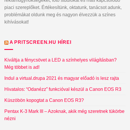
reklámügynökségeket, fotó stúdiókat és más kapcsolódó
piaci szereplőket. Értékesítünk, oktatunk, tanácsot adunk,
problémákat oldunk meg és nagyon élvezzük a színes
kihívásokat!
A PRITSCREEN.HU HÍREI
Kiváltja a fénycsövet a LED a színhelyes világításban?
Még többet is ad!
Indul a virtual.drupa 2021 és magyar előadó is lesz rajta
Hivatalos: “Odanézz” funkcióval készül a Canon EOS R3
Küszöbön kopogtat a Canon EOS R3?
Pentax K-3 Mark III – Azoknak, akik még szeretnek tükörbe
nézni