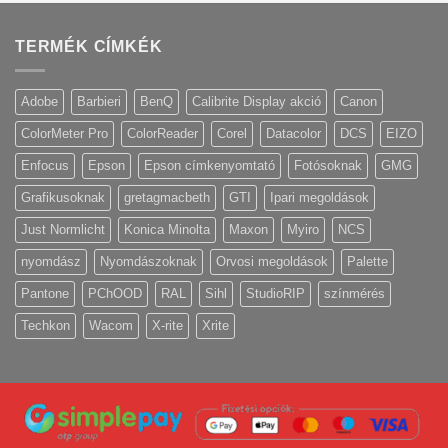
TERMÉK CÍMKÉK
Adobe
Barbieri
BenQ
Calibrite Display akció
Canon
ColorMeter Pro
ColorReader
Corel
Datacolor
DCS
EIZO
Enfocus
Epson
Epson címkenyomtató
Fotósoknak
GMG
Grafikusoknak
gretagmacbeth
GTI
Ipari megoldások
Just Normlicht
Konica Minolta
Maxon
Myiro
NCS
nyomdász
Nyomdászoknak
Orvosi megoldások
Palette
Pantone
PChOOD
RAL
Sihl
StudioRIP
színmérés
Techkon
Wacom
X-rite
Xrite