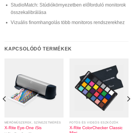
StudioMatch: Stúdiókörnyezetben előforduló monitorok
összekalibrálása
Vizuális finomhangolás több monitoros rendszerekhez
KAPCSOLÓDÓ TERMÉKEK
MÉRŐMŰSZEREK, SZÍNEZETMÉRÉS
FOTÓS ÉS VIDEÓS ESZKÖZÖK
X-Rite ColorChecker Classic
X-Rite Eye-One iSis
Mini