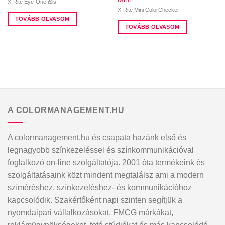
X-Rite Eye-One iSis
X-Rite Mini ColorChecker
TOVÁBB OLVASOM
TOVÁBB OLVASOM
A COLORMANAGEMENT.HU
A colormanagement.hu és csapata hazánk első és
legnagyobb színkezeléssel és színkommunikációval
foglalkozó on-line szolgáltatója. 2001 óta termékeink és
szolgáltatásaink közt mindent megtalálsz ami a modern
szíméréshez, színkezeléshez- és kommunikációhoz
kapcsolódik. Szakértőként napi szinten segítjük a
nyomdaipari vállalkozásokat, FMCG márkákat,