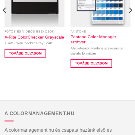
FOTÓS ÉS VIDEÓS ESZKÖZÖK
PANTONE
Pantone Color Manager
X-Rite ColorChecker Grayscale
szoftver
X-Rite ColorChecker Gray Scale
A legteljesebb Pantone színkönyvtár
digitális formában
TOVÁBB OLVASOM
TOVÁBB OLVASOM
A COLORMANAGEMENT.HU
A colormanagement.hu és csapata hazánk első és