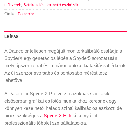
műszerek
,
Színkezelés, kalibráló eszközök
Címke:
Datacolor
LEÍRÁS
A Datacolor teljesen megújult monitorkalibráló családja a
SpyderX egy generációs lépés a Spyder5 sorozat után,
mely új szenzorral és immáron optikai kialakítással érkezik.
Az új szenzor gyorsabb és pontosabb mérést tesz
lehetővé.
A Datacolor SpyderX Pro verzió azoknak szól, akik
elsősorban grafikai és fotós munkáikhoz keresnek egy
könnyen kezelhető, haladó szintű kalibrációs eszközt, de
nincs szükségük a
SpyderX Elite
által nyújtott
professzionális többlet szolgáltatásokra.