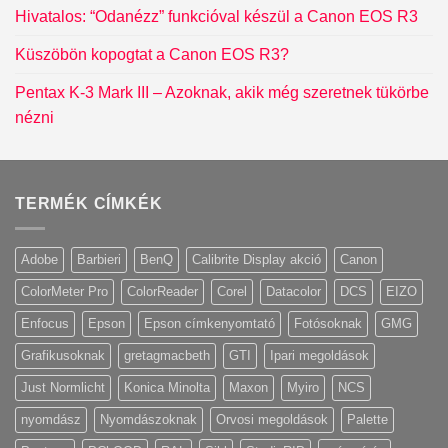
Hivatalos: “Odanézz” funkcióval készül a Canon EOS R3
Küszöbön kopogtat a Canon EOS R3?
Pentax K-3 Mark III – Azoknak, akik még szeretnek tükörbe
nézni
TERMÉK CÍMKÉK
Adobe
Barbieri
BenQ
Calibrite Display akció
Canon
ColorMeter Pro
ColorReader
Corel
Datacolor
DCS
EIZO
Enfocus
Epson
Epson címkenyomtató
Fotósoknak
GMG
Grafikusoknak
gretagmacbeth
GTI
Ipari megoldások
Just Normlicht
Konica Minolta
Maxon
Myiro
NCS
nyomdász
Nyomdászoknak
Orvosi megoldások
Palette