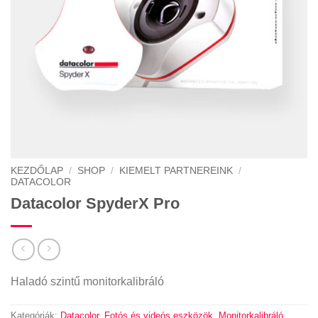
KEZDŐLAP
/
SHOP
/
KIEMELT PARTNEREINK
/
DATACOLOR
Datacolor SpyderX Pro
Haladó szintű monitorkalibráló
Kategóriák:
Datacolor
,
Fotós és videós eszközök
,
Monitorkalibráló