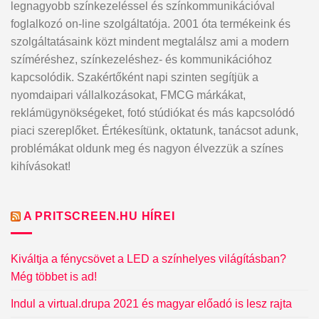
legnagyobb színkezeléssel és színkommunikációval
foglalkozó on-line szolgáltatója. 2001 óta termékeink és
szolgáltatásaink közt mindent megtalálsz ami a modern
szíméréshez, színkezeléshez- és kommunikációhoz
kapcsolódik. Szakértőként napi szinten segítjük a
nyomdaipari vállalkozásokat, FMCG márkákat,
reklámügynökségeket, fotó stúdiókat és más kapcsolódó
piaci szereplőket. Értékesítünk, oktatunk, tanácsot adunk,
problémákat oldunk meg és nagyon élvezzük a színes
kihívásokat!
A PRITSCREEN.HU HÍREI
Kiváltja a fénycsövet a LED a színhelyes világításban?
Még többet is ad!
Indul a virtual.drupa 2021 és magyar előadó is lesz rajta