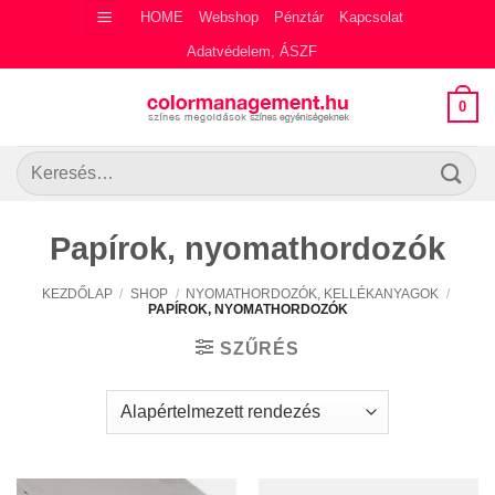
Skip
HOME
Webshop
Pénztár
Kapcsolat
to
Adatvédelem, ÁSZF
content
0
Keresés
a
következőre:
Papírok, nyomathordozók
KEZDŐLAP
/
SHOP
/
NYOMATHORDOZÓK, KELLÉKANYAGOK
/
PAPÍROK, NYOMATHORDOZÓK
SZŰRÉS