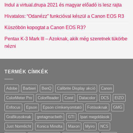
Indul a virtual.drupa 2021 és magyar előadó is lesz rajta
Hivatalos: “Odanézz” funkcióval készül a Canon EOS R3
Küszöbön kopogtat a Canon EOS R3?
Pentax K-3 Mark III – Azoknak, akik még szeretnek tükörbe
nézni
TERMÉK CÍMKÉK
Adobe
Barbieri
BenQ
Calibrite Display akció
Canon
ColorMeter Pro
ColorReader
Corel
Datacolor
DCS
EIZO
Enfocus
Epson
Epson címkenyomtató
Fotósoknak
GMG
Grafikusoknak
gretagmacbeth
GTI
Ipari megoldások
Just Normlicht
Konica Minolta
Maxon
Myiro
NCS