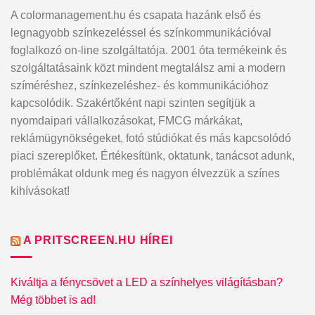
A colormanagement.hu és csapata hazánk első és
legnagyobb színkezeléssel és színkommunikációval
foglalkozó on-line szolgáltatója. 2001 óta termékeink és
szolgáltatásaink közt mindent megtalálsz ami a modern
szíméréshez, színkezeléshez- és kommunikációhoz
kapcsolódik. Szakértőként napi szinten segítjük a
nyomdaipari vállalkozásokat, FMCG márkákat,
reklámügynökségeket, fotó stúdiókat és más kapcsolódó
piaci szereplőket. Értékesítünk, oktatunk, tanácsot adunk,
problémákat oldunk meg és nagyon élvezzük a színes
kihívásokat!
A PRITSCREEN.HU HÍREI
Kiváltja a fénycsövet a LED a színhelyes világításban?
Még többet is ad!